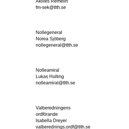
Akilles Remelin
fm-sek@tlth.se
Nollegeneral
Norea Sjöberg
nollegeneral@tlth.se
Nolleamiral
Lukas Hulting
nolleamiral@tlth.se
Valberedningens
ordförande
Isabella Dreyer
valberednings.ordf@tlth.se