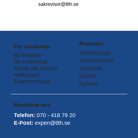
sakrevisor@tlth.se
Resurser
För studenter
Stödresurser
Bli Medlem
Styrdokument
Bli Funktionär
Ansök om Access
Sektioner
Nollningen
Utskott
Examensringar
Nyheter
Kontakta oss
Telefon:
070 - 418 79 20
E-Post:
expen@tlth.se