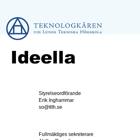
Ideella
Styrelseordförande
Erik Inghammar
so@tlth.se
Fullmäktiges sekreterare