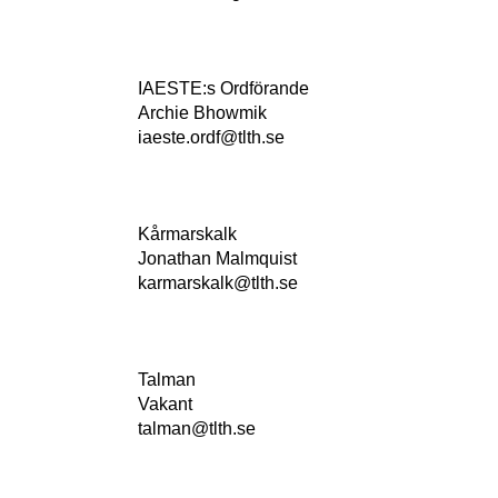
IAESTE:s Ordförande
Archie Bhowmik
iaeste.ordf@tlth.se
Kårmarskalk
Jonathan Malmquist
karmarskalk@tlth.se
Talman
Vakant
talman@tlth.se