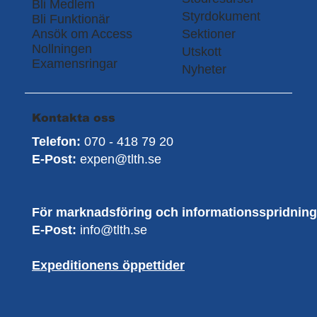
Bli Medlem
Styrdokument
Bli Funktionär
Ansök om Access
Sektioner
Nollningen
Utskott
Examensringar
Nyheter
Kontakta oss
Telefon:
070 - 418 79 20
E-Post:
expen@tlth.se
För marknadsföring och informationsspridning
E-Post:
info@tlth.se
Expeditionens öppettider