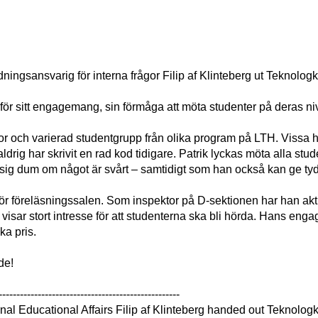
ngsansvarig för interna frågor Filip af Klinteberg ut Teknologk
ör sitt engagemang, sin förmåga att möta studenter på deras nivå,
or och varierad studentgrupp från olika program på LTH. Vissa 
drig har skrivit en rad kod tidigare. Patrik lyckas möta alla s
r sig dum om något är svårt – samtidigt som han också kan ge tyd
 föreläsningssalen. Som inspektor på D-sektionen har han aktiv
isar stort intresse för att studenterna ska bli hörda. Hans e
ka pris.
de!
---------------------------------------------------
rnal Educational Affairs Filip af Klinteberg handed out Teknolo