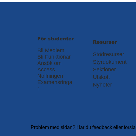
För studenter
Resurser
Bli Medlem
Stödresurser
Bli Funktionär
Styrdokument
Ansök om
Access
Sektioner
Nollningen
Utskott
Examensringa
Nyheter
r
Problem med sidan? Har du feedback eller försla