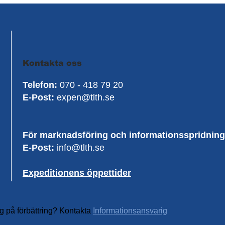
Kontakta oss
Telefon:
070 - 418 79 20
E-Post:
expen@tlth.se
För marknadsföring och informationsspridning
E-Post:
info@tlth.se
Expeditionens öppettider
g på förbättring? Kontakta
Informationsansvarig