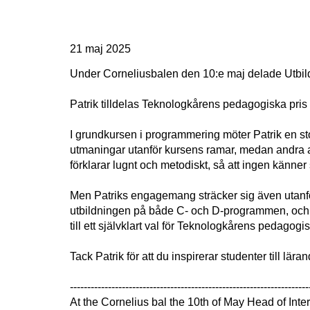
21 maj 2025
Under Corneliusbalen den 10:e maj delade Utbildni
Patrik tilldelas Teknologkårens pedagogiska pris f
I grundkursen i programmering möter Patrik en st
utmaningar utanför kursens ramar, medan andra al
förklarar lugnt och metodiskt, så att ingen känne
Men Patriks engagemang sträcker sig även utanför
utbildningen på både C- och D-programmen, och v
till ett självklart val för Teknologkårens pedagogis
Tack Patrik för att du inspirerar studenter till läran
---------------------------------------------------------------------
At the Cornelius bal the 10th of May Head of Inte