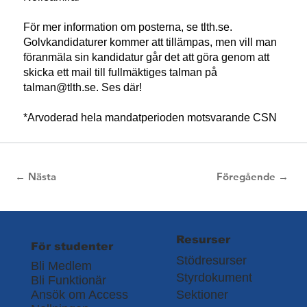
För mer information om posterna, se tlth.se.
Golvkandidaturer kommer att tillämpas, men vill man
föranmäla sin kandidatur går det att göra genom att
skicka ett mail till fullmäktiges talman på
talman@tlth.se
. Ses där!
*Arvoderad hela mandatperioden motsvarande CSN
← Nästa
Föregående →
Resurser
För studenter
Stödresurser
Bli Medlem
Styrdokument
Bli Funktionär
Ansök om Access
Sektioner