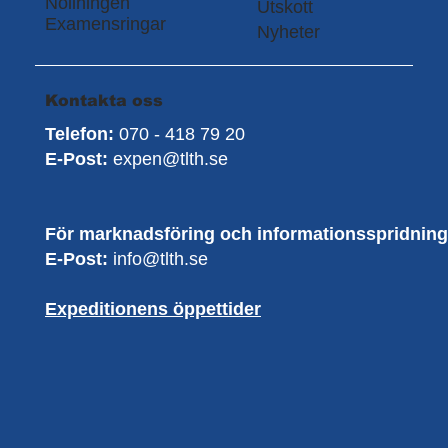
Nollningen
Utskott
Examensringar
Nyheter
Kontakta oss
Telefon:
070 - 418 79 20
E-Post:
expen@tlth.se
För marknadsföring och informationsspridning
E-Post:
info@tlth.se
Expeditionens öppettider